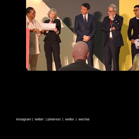
instagram
 |  
twitter
  | 
pinterest
  |  
weibo
  |  
wechat