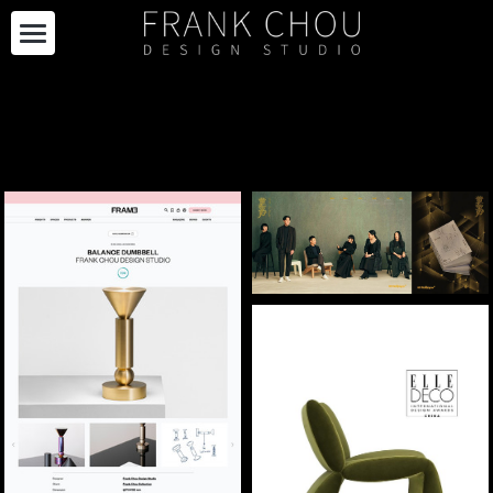
关于我们
品牌合作
自有产品
项目合作
自有产品
限量系列
最新资讯
项目
购买
RECTANGLE 系列
展览设计
加入我们
最新资讯
其他
ENSEMBLE
策展
媒体报道
EN
项目案例
DIALOGUE