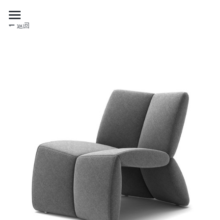
返回
关于我们
品牌合作
自有产品
项目合作
自有产品
限量系列
最新资讯
项目
购买
RECTANGLE 系列
展览设计
加入我们
最新资讯
其他
ENSEMBLE
策展
媒体报道
EN
项目案例
DIALOGUE