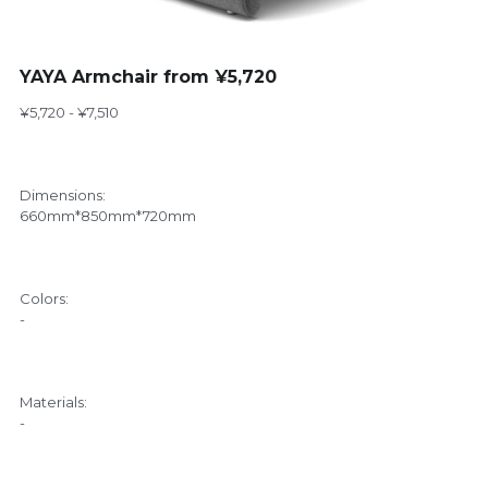
YAYA Armchair from ¥5,720
¥5,720 - ¥7,510
Dimensions:
660mm*850mm*720mm
Colors:
-
Materials:
-