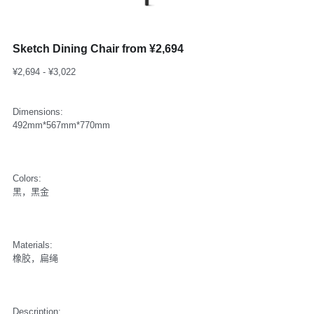
Sketch Dining Chair from ¥2,694
¥2,694 - ¥3,022
Dimensions:
492mm*567mm*770mm
Colors:
黑，黑金
Materials:
橡胶，扁绳
Description: