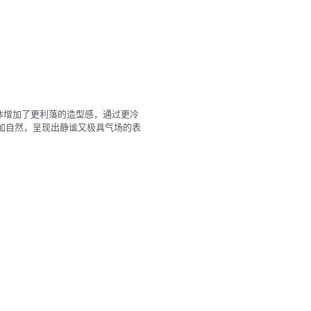
体增加了更利落的造型感，通过更冷
加自然，呈现出静谧又极具气场的表