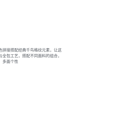
色拼接搭配经典千鸟格纹元素，让这
与全包工艺，搭配不同面料的组合，
，多面个性