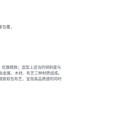
革包覆，
，优雅精致；造型上适当的倾斜度与
椅由金属、木材、布艺三种材质组成。
精致软包布艺，呈现高品质感的同时