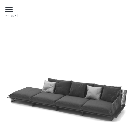
返回
关于我们
品牌合作
自有产品
项目合作
自有产品
限量系列
最新资讯
项目
购买
RECTANGLE 系列
展览设计
加入我们
最新资讯
其他
ENSEMBLE
策展
媒体报道
EN
项目案例
DIALOGUE