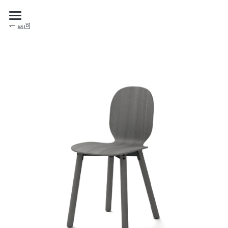
返回
关于我们
品牌合作
自有产品
项目合作
自有产品
限量系列
最新资讯
项目
购买
RECTANGLE 系列
展览设计
加入我们
最新资讯
其他
ENSEMBLE
策展
媒体报道
EN
项目案例
DIALOGUE