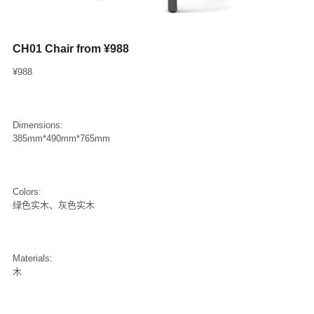
CH01 Chair from ¥988
¥988
Dimensions:
385mm*490mm*765mm
Colors:
绿色实木、灰色实木
Materials:
木