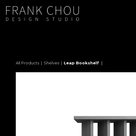
All Products
  |  
Shelves
|  
Leap Bookshelf  
|