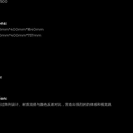
500
ns: 
0mm*400mm*1840mm
0mm*400mm*757mm
:
ion:
架通过阵列设计、材质混搭与颜色反差对比，营造出强烈的韵律感和视觉跳