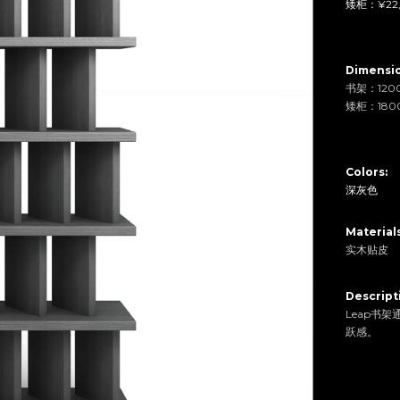
矮柜：¥22,
Dimensio
书架：120
矮柜：180
Colors
:
深灰色
Materials
实木贴皮
Descript
Leap书
跃感。