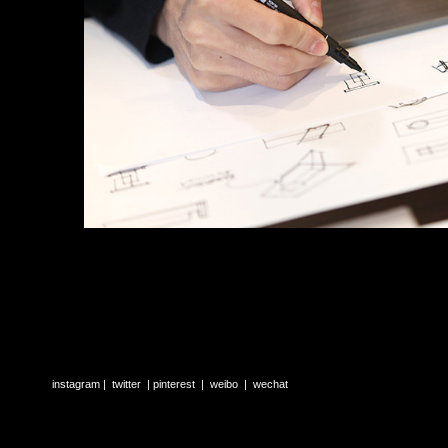
instagram
 |  
twitter
  | 
pinterest
  |  
weibo
  |  
wechat