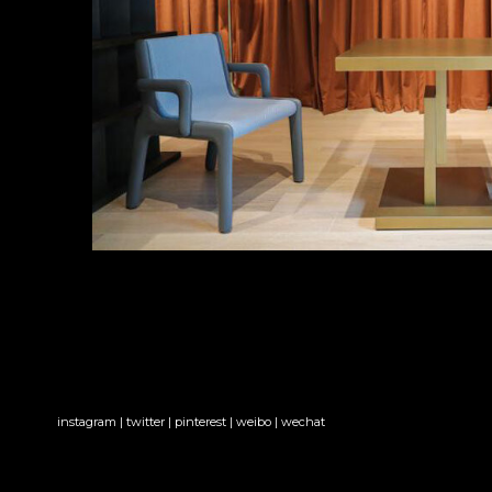
instagram
 | 
twitter
 | 
pinterest
 | 
weibo
 | 
wechat