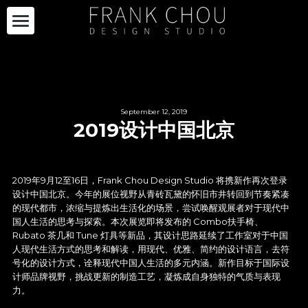
关于我们
品牌合作
自有产品
September 12, 2019
2019设计中国北京
项目合作
自有产品
限量系列
最新资讯
项目
2019年9月12至16日，Frank Chou Design Studio 将携新作再次登录
设计中国北京。今年的展位视野从青砖瓦黛的怀旧市井转回到节奏紧凑
购买
RECTANGLE 系列
展览设计
加入我们
最新资讯
的现代都市，浓缩与提炼出生活化的场景，尝试唤醒观展者对于现代中
国人生活的思考与探索。本次展览即将发布的 Combo扶手椅、
其他
ENSEMBLE
Rubato 茶几和 Tune 灯具等新品，其设计思路延续了工作室对于中国
策展
媒体报道
EN
人现代生活方式的思考和解读，用现代、优雅、简约的设计语言，去符
号化的设计方式，诠释现代中国人生活的多元内涵。新作目标于国际设
项目案例
DIALOGUE
计师品牌视野，挑战更新的制造工艺，凝炼成自身独特的气质与表现
力。