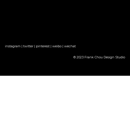
instagram
 | 
twitter
 | 
pinterest
 | 
weibo
 | 
wechat
© 2023 Frank Chou Design Studio
京公网安备 11010502049154号
京ICP备2022005101号-2