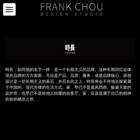
关于我们
品牌合作
自有产品
项目合作
自有产品
時長，如同他的名字一样，是一个长期主义的品牌。这种长期回忆会体
现在品牌的方方面面，无论是产品、品质、服务，或是品牌核心。原创
限量系列
最新资讯
项目
设计是一切长期主义的基石，并且在此之上，時長将会不停地去探索属
于中国的、现代先锋的生活方式。家，早已不是遮风挡雨、躲避天敌的
购买
RECTANGLE 系列
展览设计
加入我们
最新资讯
庇护所，也早已不是给他人炫耀的会客厅。家，应该是属于自己的精神
折射的栖息之所。
其他
ENSEMBLE
策展
媒体报道
EN
项目案例
DIALOGUE