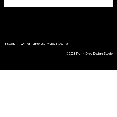
instagram
 | 
twitter
 | 
pinterest
 | 
weibo
 | 
wechat
© 2023 Frank Chou Design Studio