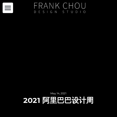
关于我们
品牌合作
自有产品
项目合作
自有产品
限量系列
最新资讯
项目
购买
RECTANGLE 系列
展览设计
加入我们
最新资讯
其他
ENSEMBLE
策展
媒体报道
EN
May 14, 2021
2021 阿里巴巴设计周
项目案例
DIALOGUE