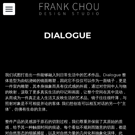
关于我们
DIALOGUE
品牌合作
自有产品
项目合作
自有产品
我们试图打造出一件能够融入到日常生活中的艺术作品。Dialogue 整
限量系列
最新资讯
项目
体造型为由铝浇铸的镜面雕塑，因此它不仅仅可以作为一面镜子，更是
一件室内雕塑，其本身抽象而具有仪式感的外观，通过对空间中人与物
购买
RECTANGLE 系列
展览设计
加入我们
最新资讯
的映射，汲取了更多真实生活的印记和画面，让整个空间在其中流动，
从而成为一件真正走入生活又反映生活的艺术品。镜子往往很纤薄，与
其他
ENSEMBLE
照射对象是不可相提并论的客体. 我们想创造可以相互对话的另一个“主
策展
媒体报道
EN
体”，仿佛有生命的主体。
项目案例
DIALOGUE
整件产品的灵感源于原石的切割过程，我们尊重并保留了其原始的质
感，给予其一种触摸时间的痕迹。每个看似不规则而随意的切面，都是
对自然形态的细腻捕捉，以及对自然力量的几何化和抽象化演绎。此