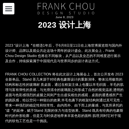
June 8, 2023
关于我们
2023 设计上海
品牌合作
自有产品
2023 “设计上海〞在暌违1年后，于6月8日至11日在上海世博展览馆与国内外
设计师、品牌以及观众共赴这场十周年的设计盛会。此次展会上，Frank 
Chou Design Studio 也将在不同板块，从产品以及业态的不同维度进行展示
项目合作
自有产品
及合作，持续探索属于中国现代且与世界同步的设计表达方式。
限量系列
最新资讯
项目
FRANK CHOU COLLECTION 将在此次设计上海展会上，首次公开发布 2023 
全新单品。Stand 茶几来源于对经典包豪斯设计的重新演绎。整体沿用极简的
结构和标志性的玻璃材 质桌面，通过在框架主体上包覆以羊毛织面，羊毛的肌
购买
RECTANGLE 系列
展览设计
加入我们
最新资讯
理与富有弹性的质感，与光滑清冷的玻璃面之间形成了自然的视觉温差;透明的
桌面与色彩感强烈的桌腿之间则产生出虛实相生的感观，桌面的通透感所产生
其他
ENSEMBLE
策展
媒体报道
的跳跃感，给以空问一种留白的效果;羊毛包裹下的框架结构则通过其可见性，
EN
带来一种强烈的稳定性和恒常性。由内而外、由下而上的量感，与其所承托的
“虛〞的延伸，赋于Stand 无限的张力与造型效果。Stand 既具有经典的包豪斯
项目案例
DIALOGUE
时代的外形轮廓，但是又与时俱进地带来丰富色彩的面料 肌理;同时它对于现
代的软包工艺也是一个挑战。