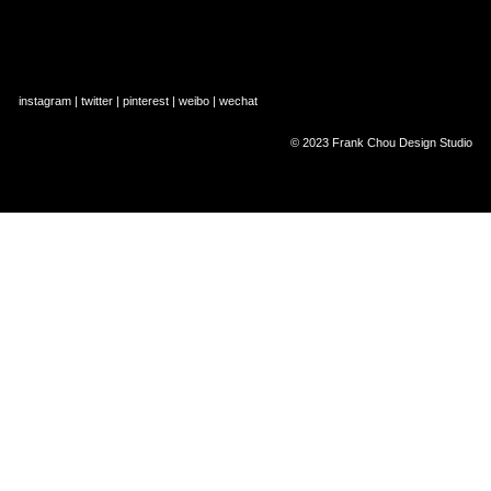
instagram
 | 
twitter
 | 
pinterest
 | 
weibo
 | 
wechat
© 2023 Frank Chou Design Studio